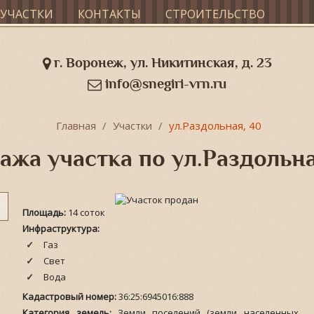
УЧАСТКИ
КОНТАКТЫ
СТРОИТЕЛЬСТВО
г. Воронеж, ул. Никитинская, д. 23
info@snegiri-vrn.ru
Главная
Участки
ул.Раздольная, 40
ажа участка по ул.Раздольна
Площадь:
14 соток
Инфраструктура:
Газ
Свет
Вода
Кадастровый номер:
36:25:6945016:888
Категория земель:
Земли поселений (земли населенных