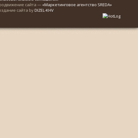
родвижение сайта —
«Маркетинговое агентство SREDA»
оздание сайта by
DIZEL-KHV