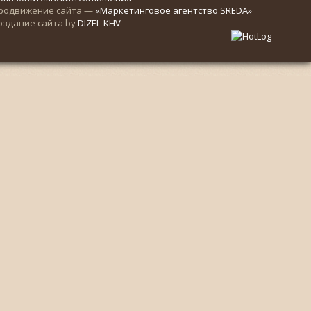
родвижение сайта —
«Маркетинговое агентство SREDA»
оздание сайта by
DIZEL-KHV