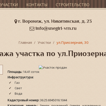
УЧАСТКИ
КОНТАКТЫ
СТРОИТЕЛЬСТВО
г. Воронеж, ул. Никитинская, д. 23
info@snegiri-vrn.ru
Главная
Участки
ул.Приозерная, 30
ажа участка по ул.Приозерна
Площадь:
14.41 соток
Инфраструктура:
Газ
Свет
Вода
Кадастровый номер:
36:25:6945016:1044
Категория земель:
Земли поселений (земли населенных