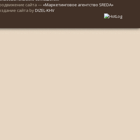
родвижение сайта —
«Маркетинговое агентство SREDA»
оздание сайта by
DIZEL-KHV