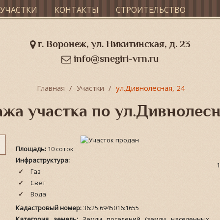
УЧАСТКИ
КОНТАКТЫ
СТРОИТЕЛЬСТВО
г. Воронеж, ул. Никитинская, д. 23
info@snegiri-vrn.ru
Главная
Участки
ул.Дивнолесная, 24
жа участка по ул.Дивнолесн
Площадь:
10 соток
Инфраструктура:
1
Газ
Свет
Вода
Кадастровый номер:
36:25:6945016:1655
Категория земель:
Земли поселений (земли населенных