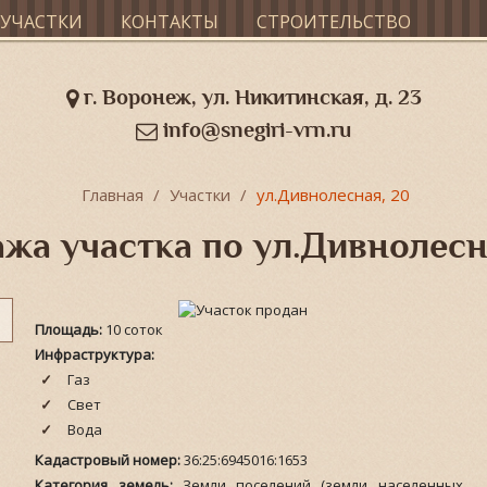
УЧАСТКИ
КОНТАКТЫ
СТРОИТЕЛЬСТВО
г. Воронеж, ул. Никитинская, д. 23
info@snegiri-vrn.ru
Главная
Участки
ул.Дивнолесная, 20
жа участка по ул.Дивнолесн
Площадь:
10 соток
Инфраструктура:
Газ
Свет
Вода
Кадастровый номер:
36:25:6945016:1653
Категория земель:
Земли поселений (земли населенных