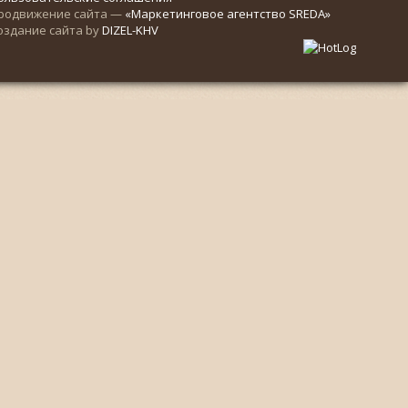
родвижение сайта —
«Маркетинговое агентство SREDA»
оздание сайта by
DIZEL-KHV